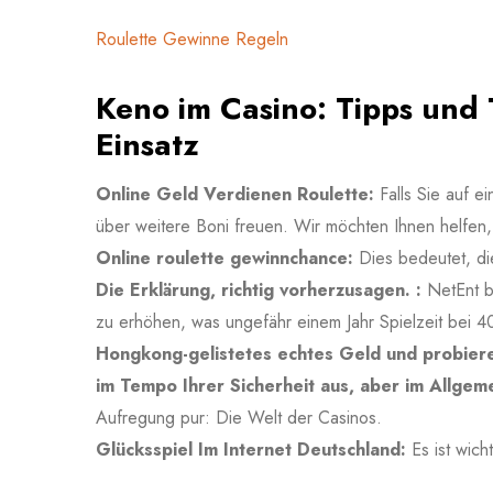
Roulette Gewinne Regeln
Keno im Casino: Tipps und 
Einsatz
Online Geld Verdienen Roulette:
Falls Sie auf e
über weitere Boni freuen. Wir möchten Ihnen helfen,
Online roulette gewinnchance:
Dies bedeutet, die
Die Erklärung, richtig vorherzusagen. :
NetEnt be
zu erhöhen, was ungefähr einem Jahr Spielzeit bei 
Hongkong-gelistetes echtes Geld und probier
im Tempo Ihrer Sicherheit aus, aber im Allge
Aufregung pur: Die Welt der Casinos.
Glücksspiel Im Internet Deutschland:
Es ist wich