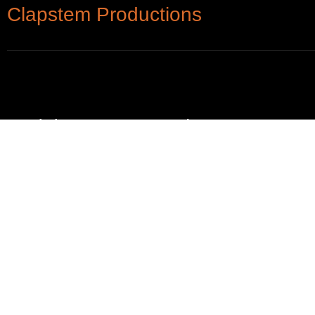
Clapstem Productions
Founded in 1996, Clapstem
Productions is a dynamic production
company based in Mumbai.
Click here