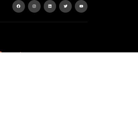
Connect
Address
– 2402/C , Oberoi springs
ndheri West near citi mall , opp:- T series
umbai Maharashtra pin 400053
022-40109539