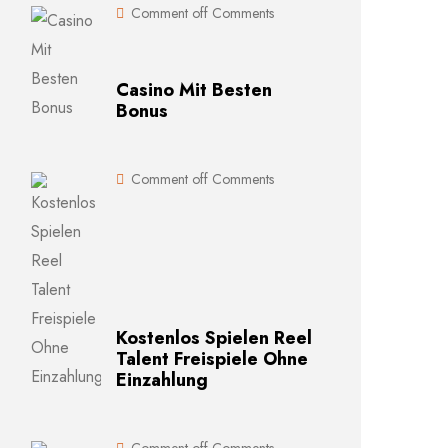
Comment off
Comments
Casino Mit Besten
Bonus
Comment off
Comments
Kostenlos Spielen Reel
Talent Freispiele Ohne
Einzahlung