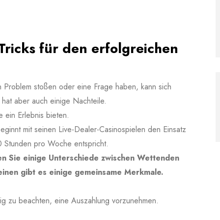
Tricks für den erfolgreichen
in Problem stoßen oder eine Frage haben, kann sich
 hat aber auch einige Nachteile.
 ein Erlebnis bieten.
ginnt mit seinen Live-Dealer-Casinospielen den Einsatz
40 Stunden pro Woche entspricht.
en Sie einige Unterschiede zwischen Wettenden
meinen gibt es einige gemeinsame Merkmale.
tig zu beachten, eine Auszahlung vorzunehmen.