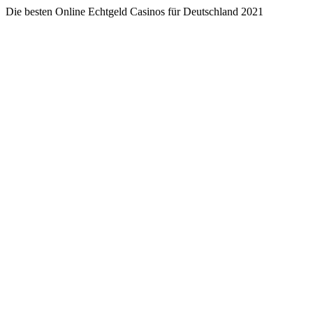
Die besten Online Echtgeld Casinos für Deutschland 2021