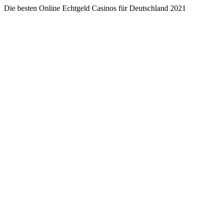
Die besten Online Echtgeld Casinos für Deutschland 2021