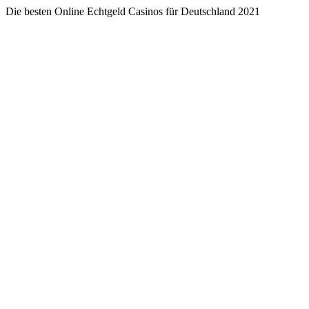
Die besten Online Echtgeld Casinos für Deutschland 2021