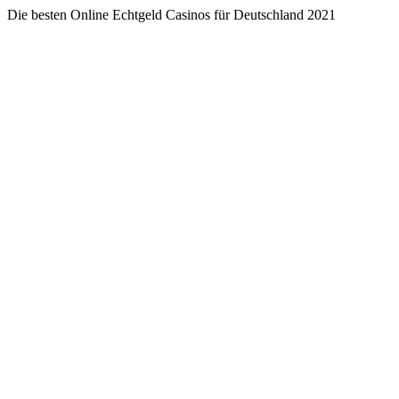
Die besten Online Echtgeld Casinos für Deutschland 2021