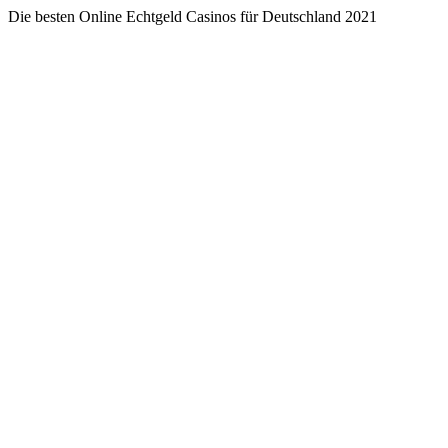
Die besten Online Echtgeld Casinos für Deutschland 2021