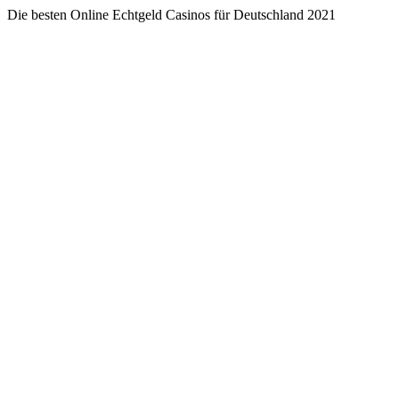
Die besten Online Echtgeld Casinos für Deutschland 2021