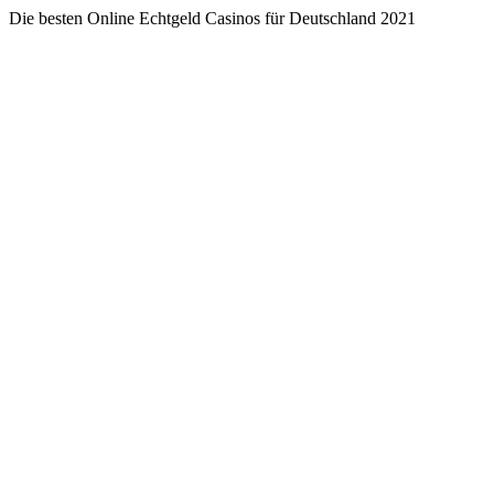
Die besten Online Echtgeld Casinos für Deutschland 2021