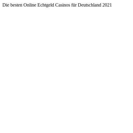
Die besten Online Echtgeld Casinos für Deutschland 2021