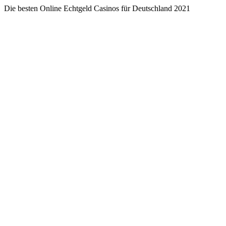
Die besten Online Echtgeld Casinos für Deutschland 2021