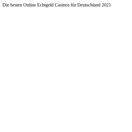
Die besten Online Echtgeld Casinos für Deutschland 2021