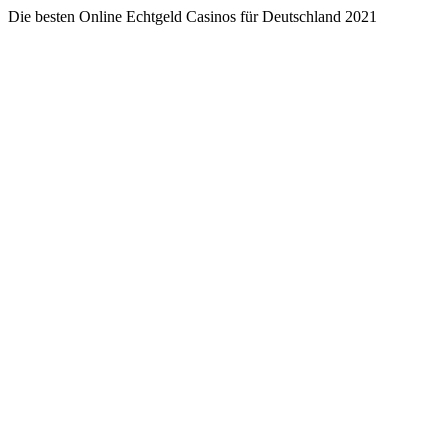
Die besten Online Echtgeld Casinos für Deutschland 2021