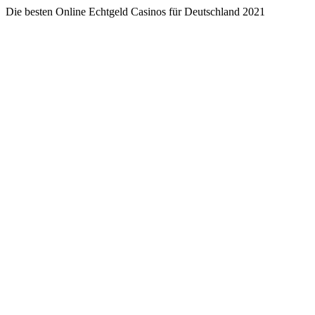
Die besten Online Echtgeld Casinos für Deutschland 2021