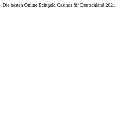
Die besten Online Echtgeld Casinos für Deutschland 2021