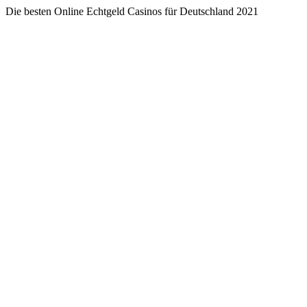
Die besten Online Echtgeld Casinos für Deutschland 2021