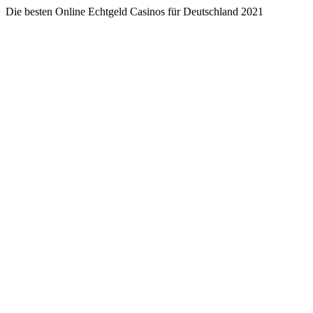
Die besten Online Echtgeld Casinos für Deutschland 2021