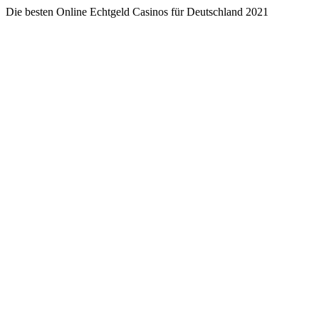
Die besten Online Echtgeld Casinos für Deutschland 2021