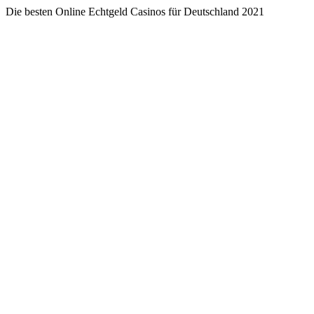
Die besten Online Echtgeld Casinos für Deutschland 2021