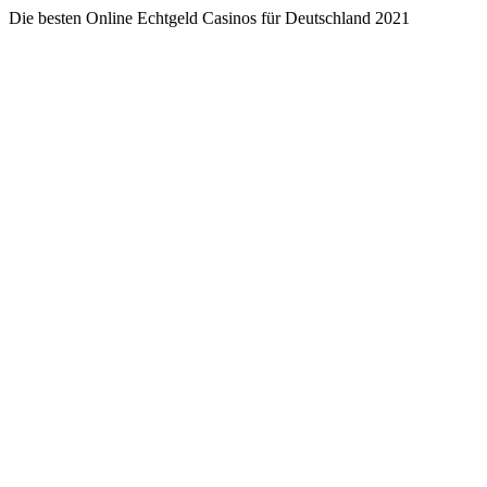
Die besten Online Echtgeld Casinos für Deutschland 2021