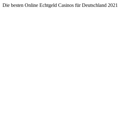
Die besten Online Echtgeld Casinos für Deutschland 2021