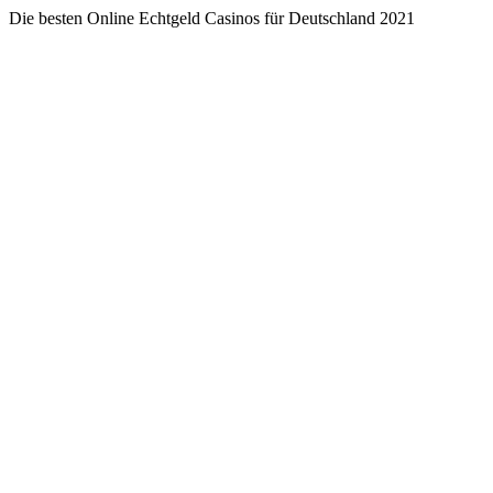
Die besten Online Echtgeld Casinos für Deutschland 2021