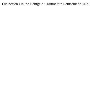
Die besten Online Echtgeld Casinos für Deutschland 2021