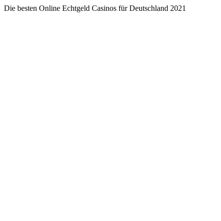
Die besten Online Echtgeld Casinos für Deutschland 2021