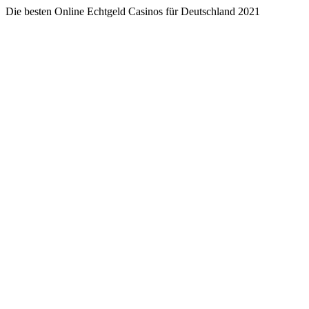
Die besten Online Echtgeld Casinos für Deutschland 2021