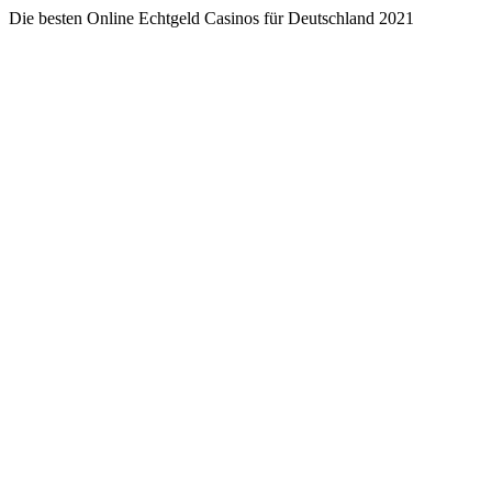
Die besten Online Echtgeld Casinos für Deutschland 2021