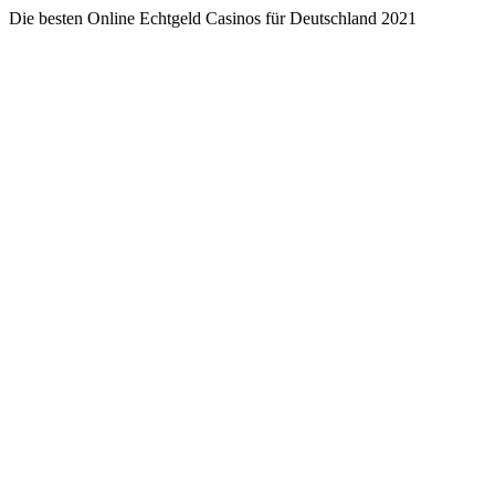
Die besten Online Echtgeld Casinos für Deutschland 2021