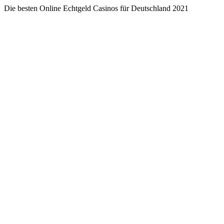
Die besten Online Echtgeld Casinos für Deutschland 2021