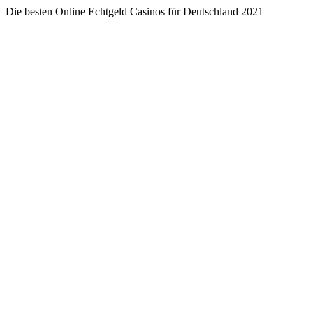
Die besten Online Echtgeld Casinos für Deutschland 2021