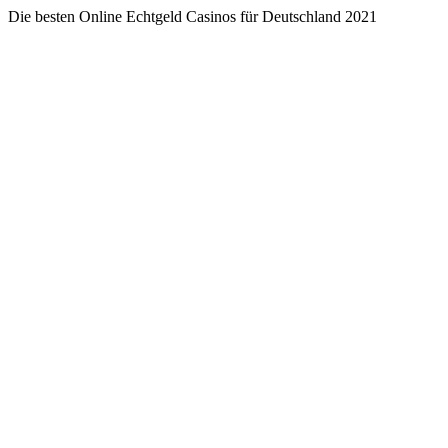
Die besten Online Echtgeld Casinos für Deutschland 2021