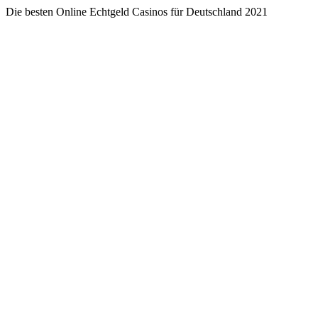
Die besten Online Echtgeld Casinos für Deutschland 2021