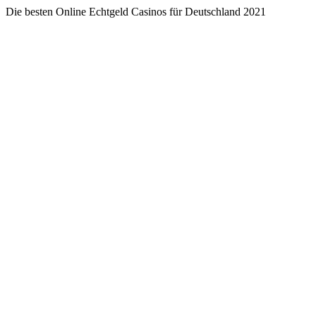
Die besten Online Echtgeld Casinos für Deutschland 2021