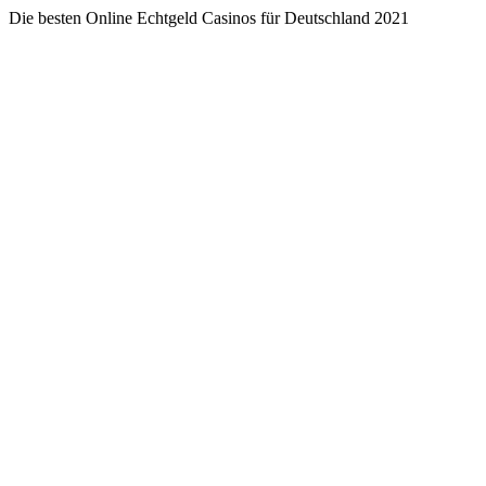
Die besten Online Echtgeld Casinos für Deutschland 2021