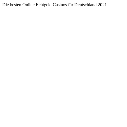
Die besten Online Echtgeld Casinos für Deutschland 2021