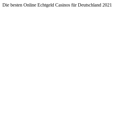
Die besten Online Echtgeld Casinos für Deutschland 2021