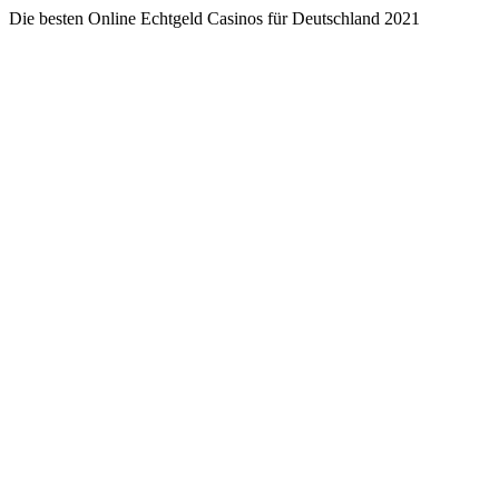
Die besten Online Echtgeld Casinos für Deutschland 2021