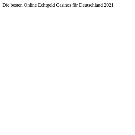
Die besten Online Echtgeld Casinos für Deutschland 2021