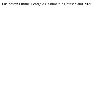
Die besten Online Echtgeld Casinos für Deutschland 2021