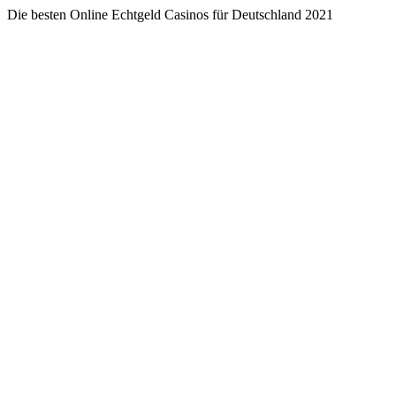
Die besten Online Echtgeld Casinos für Deutschland 2021