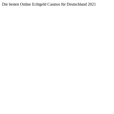
Die besten Online Echtgeld Casinos für Deutschland 2021