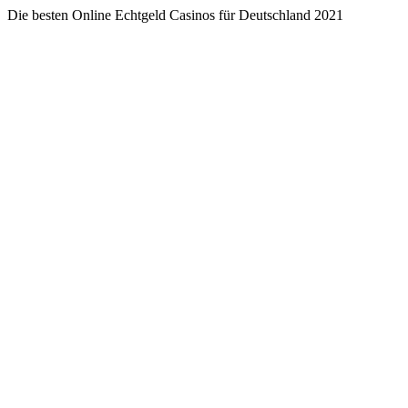
Die besten Online Echtgeld Casinos für Deutschland 2021