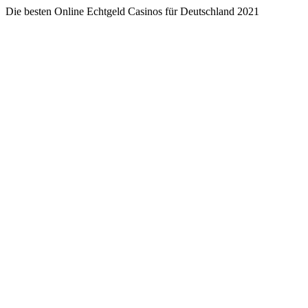
Die besten Online Echtgeld Casinos für Deutschland 2021