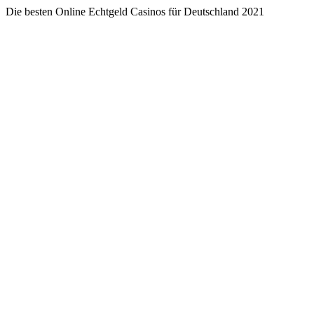
Die besten Online Echtgeld Casinos für Deutschland 2021