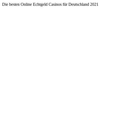
Die besten Online Echtgeld Casinos für Deutschland 2021