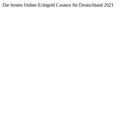
Die besten Online Echtgeld Casinos für Deutschland 2021