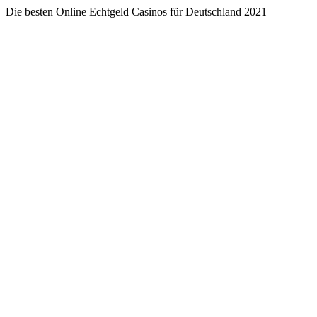
Die besten Online Echtgeld Casinos für Deutschland 2021