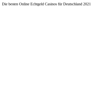
Die besten Online Echtgeld Casinos für Deutschland 2021