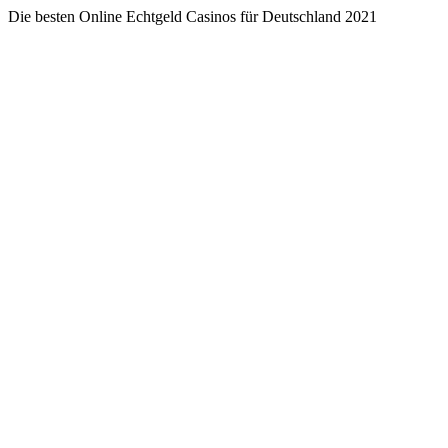
Die besten Online Echtgeld Casinos für Deutschland 2021