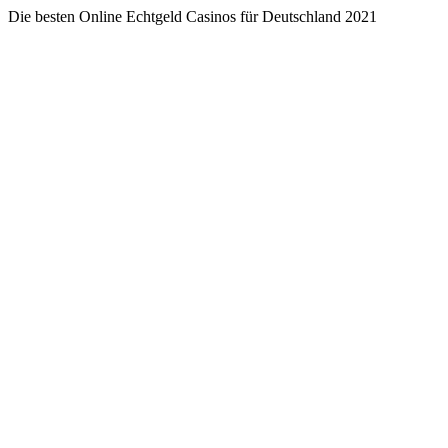
Die besten Online Echtgeld Casinos für Deutschland 2021