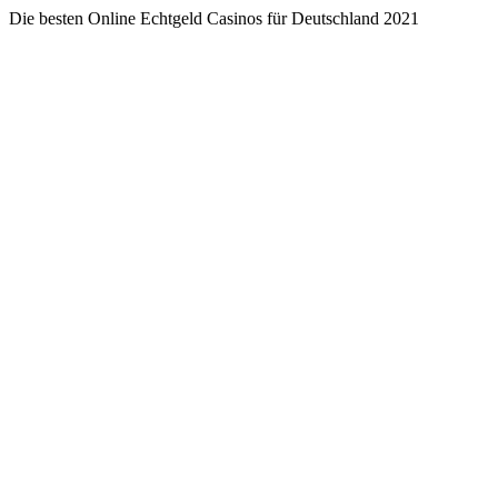
Die besten Online Echtgeld Casinos für Deutschland 2021