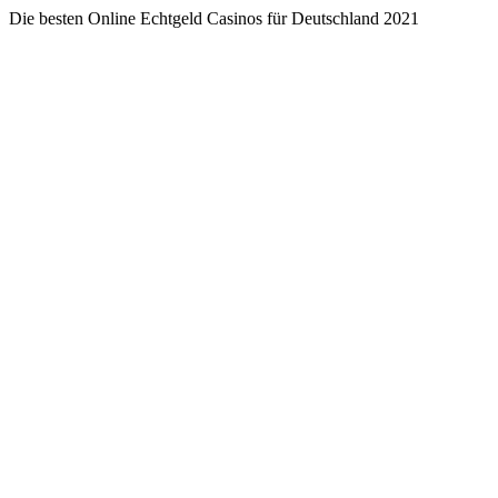
Die besten Online Echtgeld Casinos für Deutschland 2021